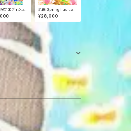
限定エディション
原画 Spring has com
トグラフ） ”ちゅら
e.
,000
¥28,000
ーム”