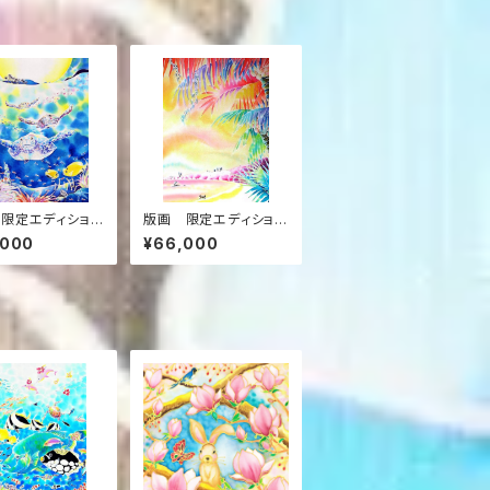
限定エディション
版画 限定エディション
トグラフ） ”ちゅら
（ミストグラフ） ”イル・
,000
¥66,000
ト”
デ・パンの入り江”