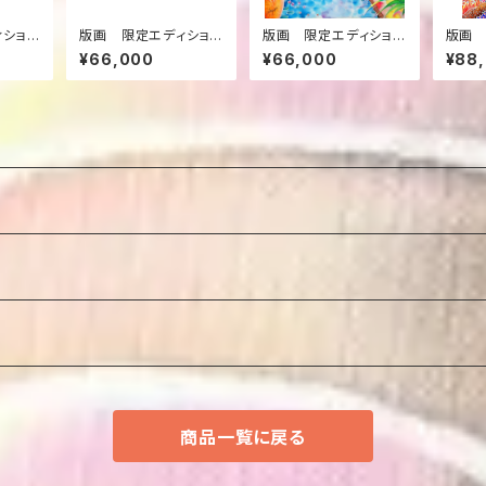
ィション
版画 限定エディション
版画 限定エディション
版画 
”ひま
（ミストグラフ） ”秋の
（ミストグラフ） ”地中
（ミス
¥66,000
¥66,000
¥88
ジュノー通り”
海の風”
海ドリ
商品一覧に戻る