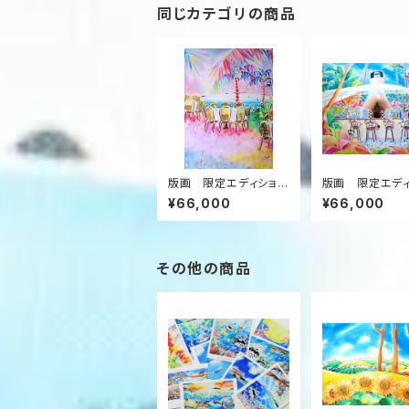
同じカテゴリの商品
版画 限定エディション
版画 限定エデ
（ミストグラフ） Table
（ミストグラフ）”
¥66,000
¥66,000
s on the beach”
レストラン”
その他の商品