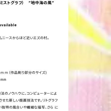
ミストグラフ） ”地中海の風”
available
仏ニースからほど近いエズの村。
90ｍｍ（作品刷り部分のサイズ)
mm
技法のノウハウに、コンピューターによ
させた新しい版画技法です。リトグラフ
い独特の風合いや繊細な描写、さら に