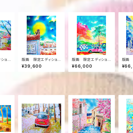
ィション
版画 限定エディション
版画 限定エディション
版画 
中庭の
（ミストグラフ） ”満月
（ミストグラフ） ”風の
（ミス
¥39,600
¥66,000
¥66
の夜”
島モーレア”
海ナイ