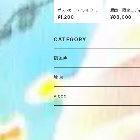
ポストカード "シルクに
版画 限定エデ
描く鮮やかな旅のシリ
（ミストグラフ） 
¥1,200
¥88,000
ーズ- Okinawa” 10
わりの道”
枚セット
CATEGORY
複製画
ミストグラフ(限定エディション）
原画
ポストカード
video