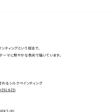
インティングという技法で、
テーマに鮮やかな色彩で描いています。
変わるシルクペインティング
FDZSL9ZD
DJ6X2JXL