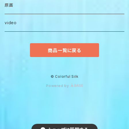
ミストグラフ(限定エディション）
原画
ポストカード
video
商品一覧に戻る
© Colorful Silk
Powered by