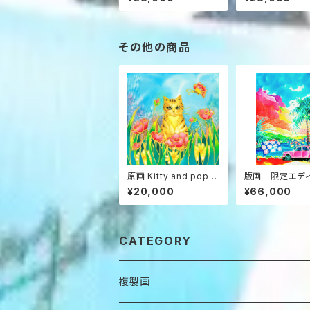
その他の商品
原画 Kitty and poppi
版画 限定エデ
es
（ミストグラフ） 
¥20,000
¥66,000
島モーレア”
CATEGORY
複製画