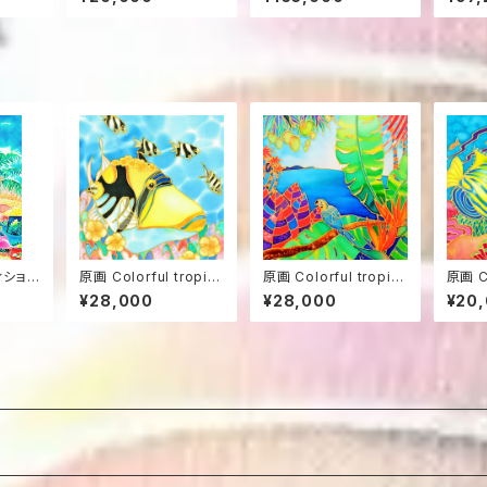
ゴス” Cienfuegos
e”
ィション
原画 Colorful tropic
原画 Colorful tropic
原画 Co
”風の
s 20
s 16
s 10
¥28,000
¥28,000
¥20