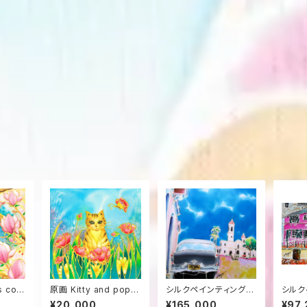
原画 Kitty and poppi
シルクペインティング原
シルク
es
画 ”真昼のシエンフエ
画 ”L
¥20,000
¥165,000
¥97,