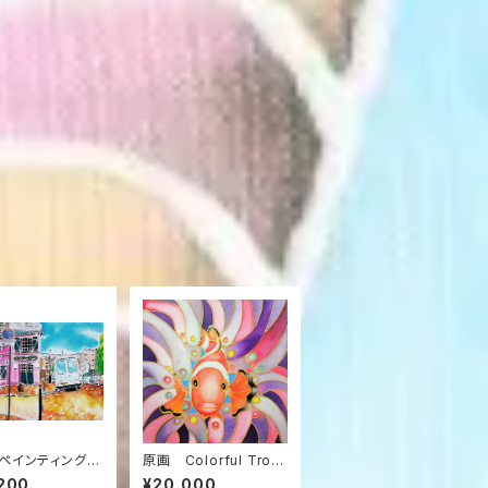
ペインティング原
原画 Colorful Tropi
a maison ros
cs 14
200
¥20,000