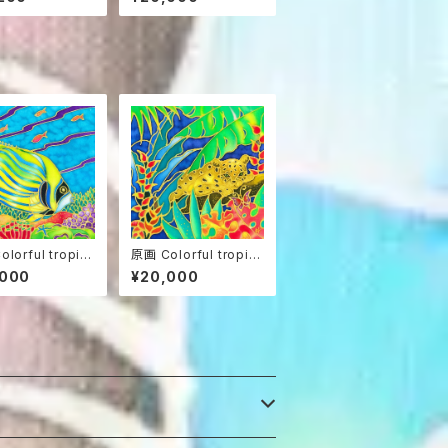
lorful tropic
原画 Colorful tropic
s 4
,000
¥20,000