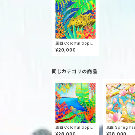
原画 Colorful tropic
s 4
¥20,000
同じカテゴリの商品
原画 Colorful tropic
原画 Spring has com
s 16
e.
¥28,000
¥28,000